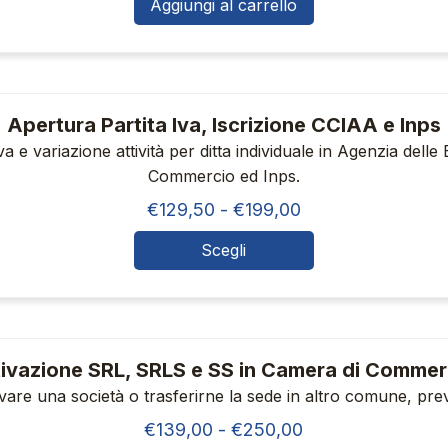
Aggiungi al carrello
essere
scelte
nella
Apertura Partita Iva, Iscrizione CCIAA e Inps
pagina
va e variazione attività per ditta individuale in Agenzia delle
del
Commercio ed Inps.
prodotto
Fascia
€
129,50
-
€
199,00
di
Scegli
Questo
prezzo:
da
prodotto
€129,50
ha
a
più
tivazione SRL, SRLS e SS in Camera di Commer
€199,00
varianti.
ivare una società o trasferirne la sede in altro comune, prev
Le
Fascia
€
139,00
-
€
250,00