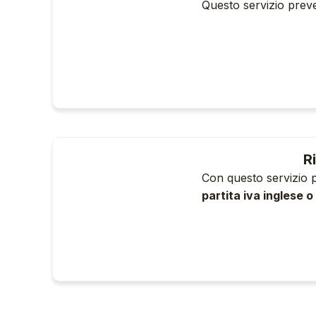
Questo servizio preve
R
Con questo servizio 
partita iva inglese o
di una società LTD p