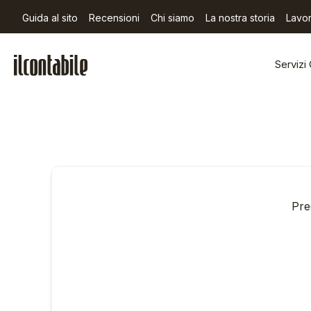
Guida al sito
Recensioni
Chi siamo
La nostra storia
Lavor
Servizi 
Pre