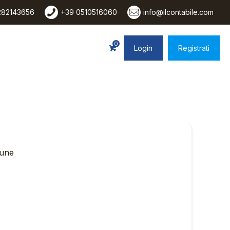
282143656
+39 0510516060
info@ilcontabile.com
0
Login
Registrati
mune