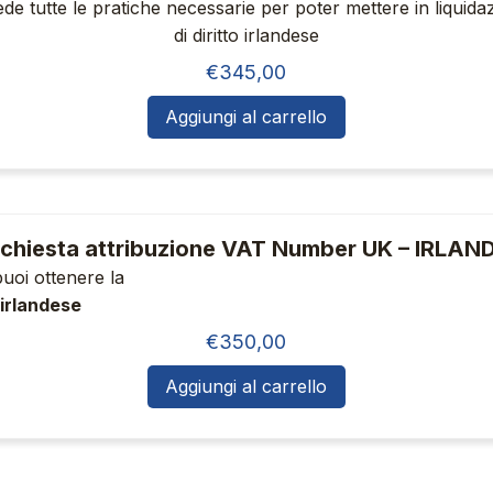
de tutte le pratiche necessarie per poter mettere in liquid
del
di diritto irlandese
prodotto
€
345,00
Aggiungi al carrello
ichiesta attribuzione VAT Number UK – IRLAN
puoi ottenere la
 irlandese
recedentemente costituita
€
350,00
Aggiungi al carrello