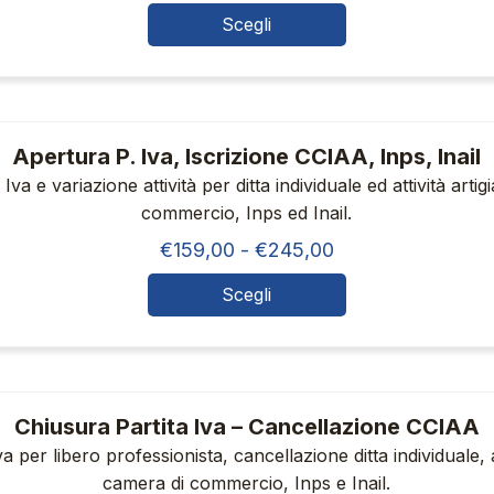
opzioni
di
Scegli
Questo
prezzo:
possono
da
prodotto
essere
€139,00
ha
scelte
a
più
nella
Apertura P. Iva, Iscrizione CCIAA, Inps, Inail
€250,00
varianti.
pagina
Iva e variazione attività per ditta individuale ed attività arti
commercio, Inps ed Inail.
Le
del
Fascia
€
159,00
-
€
245,00
opzioni
prodotto
di
possono
Scegli
Questo
prezzo:
essere
da
prodotto
scelte
€159,00
ha
nella
a
più
Chiusura Partita Iva – Cancellazione CCIAA
pagina
€245,00
varianti.
a per libero professionista, cancellazione ditta individuale, a
del
camera di commercio, Inps e Inail.
Le