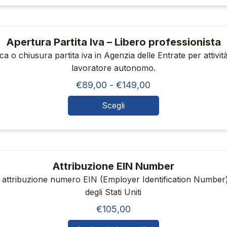
Apertura Partita Iva – Libero professionista
a o chiusura partita iva in Agenzia delle Entrate per attivi
lavoratore autonomo.
Fascia
€
89,00
-
€
149,00
di
Scegli
Questo
prezzo:
da
prodotto
€89,00
ha
a
più
Attribuzione EIN Number
€149,00
varianti.
ta attribuzione numero EIN (Employer Identification Number) 
degli Stati Uniti
Le
€
105,00
opzioni
possono