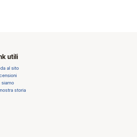
nk utili
da al sito
censioni
i siamo
nostra storia