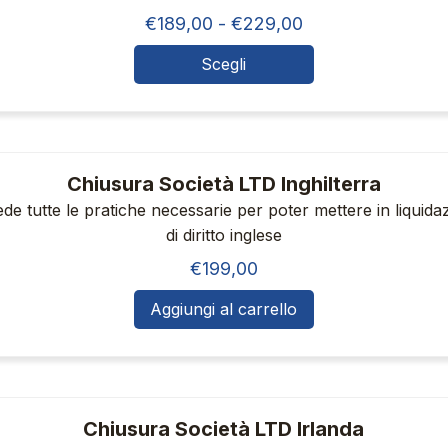
prodotto
Fascia
€
189,00
-
€
229,00
opzioni
di
possono
Scegli
Questo
prezzo:
essere
da
prodotto
scelte
€189,00
ha
nella
a
più
Chiusura Società LTD Inghilterra
pagina
€229,00
varianti.
de tutte le pratiche necessarie per poter mettere in liquid
del
di diritto inglese
Le
prodotto
€
199,00
opzioni
possono
Aggiungi al carrello
essere
scelte
nella
Chiusura Società LTD Irlanda
pagina