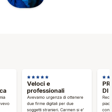
★★★★★
★★
Veloci e
PR
sca
professionali
DI
mia
Avevamo urgenza di ottenere
Rece
 avevo
due firme digitali per due
piace
soggetti stranieri. Carmen si e’
consu