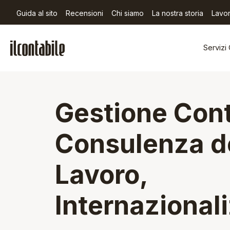
Guida al sito
Recensioni
Chi siamo
La nostra storia
Lavor
Servizi 
Gestione Cont
Consulenza d
Lavoro,
Internazional