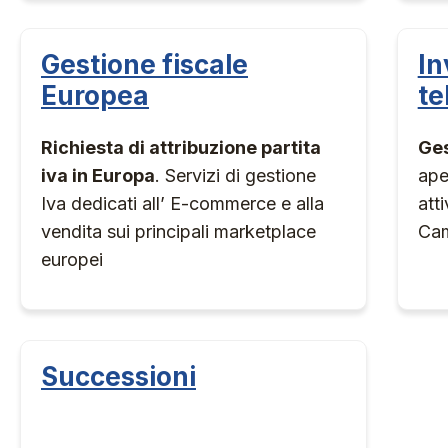
Gestione fiscale
In
Europea
te
Richiesta di attribuzione partita
Ges
iva in Europa
. S
ervizi di gestione
ape
Iva dedicati all’ E-commerce e alla
att
vendita sui principali marketplace
Cam
europei
Successioni