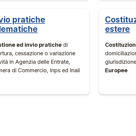
vio pratiche
Costitu
lematiche
estere
tione ed invio pratiche
di
Costituzion
rtura, cessazione o variazione
domiciliazi
ività in Agenzia delle Entrate,
giurisdizion
era di Commercio, Inps ed Inail
Europee