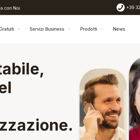
+39 3
a con Noi
Gratuiti
Servizi Business
Prodotti
News
abile,
el
izzazione.