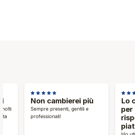
★★★★★
★★
ti
Non cambierei più
Lo 
per 
molti
Sempre presenti, gentili e
tta
professionali!
risp
pia
Ho uti