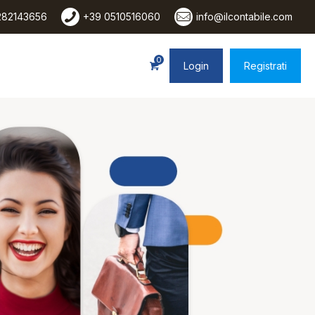
282143656
+39 0510516060
info@ilcontabile.com
0
Login
Registrati