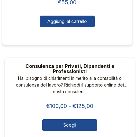
€
55,00
Aggiungi al carrello
Consulenza per Privati, Dipendenti e
Professionisti
Hai bisogno di chiarimenti in merito alla contabilità o
consulenza del lavoro? Richiedi il supporto online dei
nostri consulenti.
Fascia
€
100,00
-
€
125,00
di
prezzo:
Scegli
da
Questo