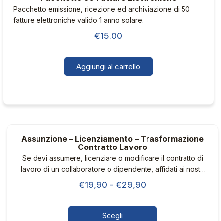
Pacchetto emissione, ricezione ed archiviazione di 50
fatture elettroniche valido 1 anno solare.
€
15,00
Aggiungi al carrello
Assunzione – Licenziamento – Trasformazione
Contratto Lavoro
Se devi assumere, licenziare o modificare il contratto di
lavoro di un collaboratore o dipendente, affidati ai nostri
consulenti del lavoro.
Fascia
€
19,90
-
€
29,90
di
prezzo:
Scegli