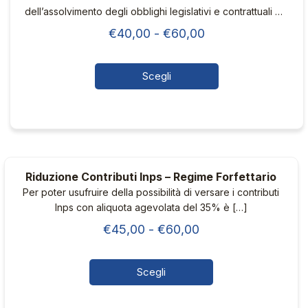
dell’assolvimento degli obblighi legislativi e contrattuali nei
confronti di INPS, INAIL e Cassa Edile.
Fascia
€
40,00
-
€
60,00
di
prezzo:
Scegli
da
Questo
€40,00
prodotto
ha
a
più
€60,00
varianti.
Riduzione Contributi Inps – Regime Forfettario
Le
Per poter usufruire della possibilità di versare i contributi
opzioni
Inps con aliquota agevolata del 35% è
[…]
possono
Fascia
€
45,00
-
€
60,00
essere
di
scelte
nella
prezzo:
Scegli
pagina
da
Questo
del
€45,00
prodotto