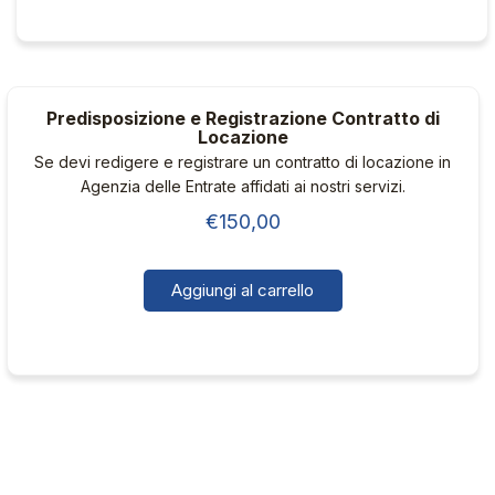
€100,00
prodotto
ha
a
più
€125,00
varianti.
Predisposizione e Registrazione Contratto di
Le
Locazione
opzioni
Se devi redigere e registrare un contratto di locazione in
possono
Agenzia delle Entrate affidati ai nostri servizi.
essere
€
150,00
scelte
nella
pagina
Aggiungi al carrello
del
prodotto