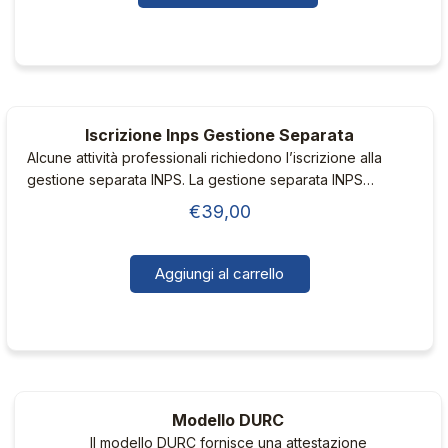
da
Questo
€19,90
prodotto
ha
a
più
€29,90
varianti.
Iscrizione Inps Gestione Separata
Le
Alcune attività professionali richiedono l’iscrizione alla
opzioni
gestione separata INPS. La gestione separata INPS
possono
prevede il versamento contributivo in percentuale sull’utile
€
39,00
essere
scelte
nella
Aggiungi al carrello
pagina
del
prodotto
Modello DURC
Il modello DURC fornisce una attestazione