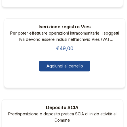
prodotto
ha
a
più
€60,00
varianti.
Iscrizione registro Vies
Le
Per poter effettuare operazioni intracomunitarie, i soggetti
opzioni
Iva devono essere inclusi nell’archivio Vies (VAT
possono
information exchange system).
€
49,00
essere
scelte
nella
Aggiungi al carrello
pagina
del
prodotto
Deposito SCIA
Predisposizione e deposito pratica SCIA di inizio attività al
Comune