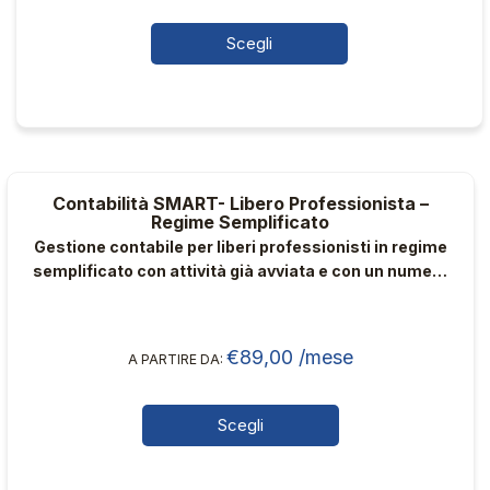
nella
pagina
Scegli
del
Questo
prodotto
prodotto
ha
più
varianti.
Contabilità SMART- Libero Professionista –
Le
Regime Semplificato
opzioni
Gestione contabile per liberi professionisti in regime
possono
semplificato con attività già avviata e con un numero
essere
medio/alto di fatture annuo e con commercialista
scelte
dedicato
nella
€
89,00
/mese
A PARTIRE DA:
pagina
del
Scegli
prodotto
Questo
prodotto