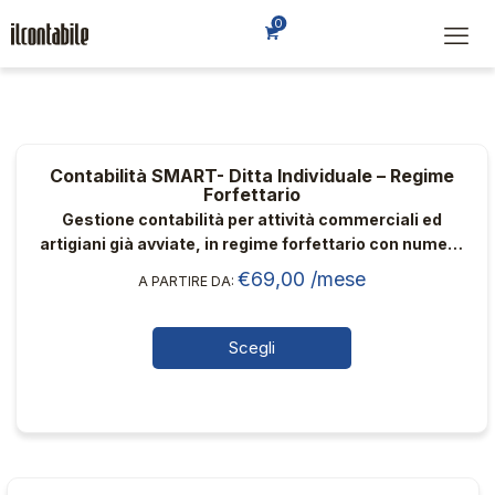
0
Contabilità SMART- Ditta Individuale – Regime
Forfettario
Gestione contabilità per attività commerciali ed
artigiani già avviate, in regime forfettario con numero
di fatture medio/alto e commercialista dedicato
€
69,00
/mese
A PARTIRE DA:
Scegli
Questo
prodotto
ha
più
varianti.