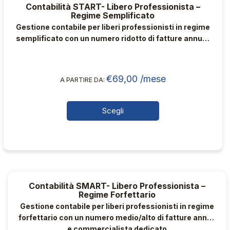
Contabilità START- Libero Professionista –
Le
Regime Semplificato
opzioni
Gestione contabile per liberi professionisti in regime
possono
semplificato con un numero ridotto di fatture annuo,
essere
senza rapporti con clienti e fornitori esteri e con
scelte
commercialista dedicato
nella
€
69,00
/mese
A PARTIRE DA:
pagina
del
Scegli
prodotto
Questo
prodotto
ha
più
varianti.
Contabilità SMART- Libero Professionista –
Le
Regime Forfettario
opzioni
Gestione contabile per liberi professionisti in regime
possono
forfettario con un numero medio/alto di fatture annuo
essere
e commercialista dedicato