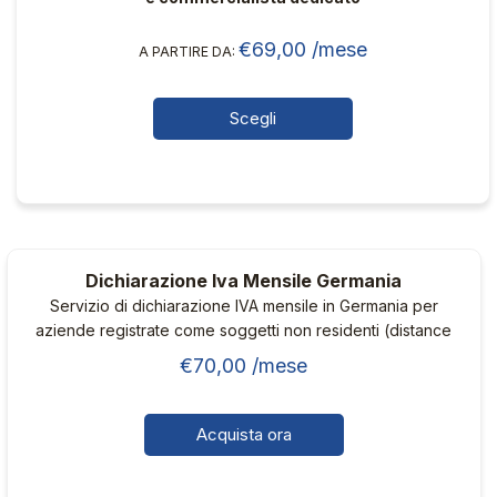
scelte
nella
€
69,00
/mese
A PARTIRE DA:
pagina
del
Scegli
prodotto
Questo
prodotto
ha
più
varianti.
Dichiarazione Iva Mensile Germania
Le
Servizio di dichiarazione IVA mensile in Germania per
opzioni
aziende registrate come soggetti non residenti (distance
possono
selling).
€
70,00
/mese
essere
scelte
nella
Acquista ora
pagina
del