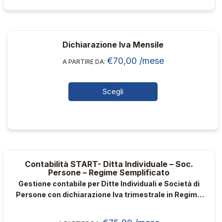
prodotto
Dichiarazione Iva Mensile
€
70,00
/mese
A PARTIRE DA:
Scegli
Questo
prodotto
ha
più
varianti.
Contabilità START- Ditta Individuale – Soc.
Le
Persone – Regime Semplificato
opzioni
Gestione contabile per Ditte Individuali e Società di
possono
Persone con dichiarazione Iva trimestrale in Regime
essere
Semplificato, con un numero ridotto di fatture annuo,
scelte
senza rapporti con clienti e fornitori esteri e con