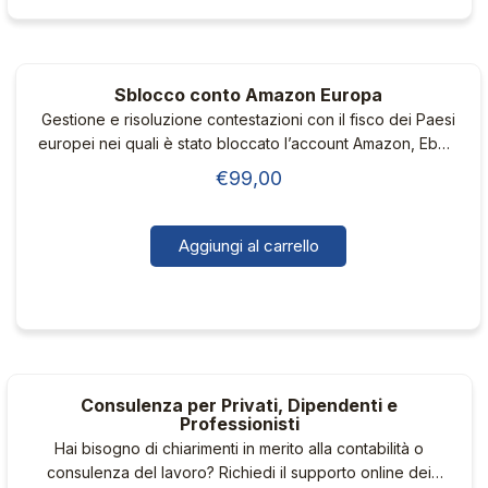
ha
più
varianti.
Sblocco conto Amazon Europa
Le
Gestione e risoluzione contestazioni con il fisco dei Paesi
opzioni
europei nei quali è stato bloccato l’account Amazon, Ebay,
possono
Zalando ecc…
€
99,00
essere
scelte
nella
Aggiungi al carrello
pagina
del
prodotto
Consulenza per Privati, Dipendenti e
Professionisti
Hai bisogno di chiarimenti in merito alla contabilità o
consulenza del lavoro? Richiedi il supporto online dei