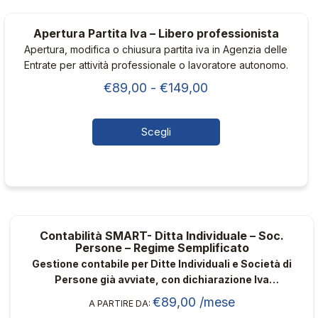
più
€135,00
varianti.
Apertura Partita Iva – Libero professionista
Le
Apertura, modifica o chiusura partita iva in Agenzia delle
opzioni
Entrate per attività professionale o lavoratore autonomo.
possono
Fascia
€
89,00
-
€
149,00
essere
di
scelte
nella
prezzo:
Scegli
pagina
da
Questo
del
€89,00
prodotto
prodotto
ha
a
più
€149,00
varianti.
Contabilità SMART- Ditta Individuale – Soc.
Le
Persone – Regime Semplificato
opzioni
Gestione contabile per Ditte Individuali e Società di
possono
Persone già avviate, con dichiarazione Iva
essere
trimestrale in Regime Semplificato e con
€
89,00
/mese
A PARTIRE DA:
scelte
commercialista dedicato