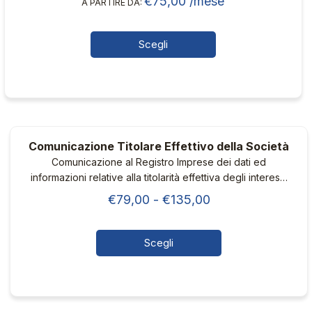
€
75,00
/mese
A PARTIRE DA:
commercialista dedicato
nella
pagina
del
Scegli
prodotto
Questo
prodotto
ha
più
varianti.
Comunicazione Titolare Effettivo della Società
Le
Comunicazione al Registro Imprese dei dati ed
opzioni
informazioni relative alla titolarità effettiva degli interessi
possono
societari
Fascia
€
79,00
-
€
135,00
essere
di
scelte
nella
prezzo:
Scegli
pagina
da
Questo
del
€79,00
prodotto
prodotto
ha
a