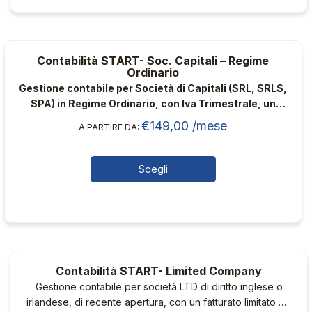
ha
più
varianti.
Contabilità START- Soc. Capitali – Regime
Le
Ordinario
opzioni
Gestione contabile per Società di Capitali (SRL, SRLS,
possono
SPA) in Regime Ordinario, con Iva Trimestrale, un
essere
conto bancario, un numero ridotto di fatture annuo,
€
149,00
/mese
A PARTIRE DA:
scelte
senza rapporti con clienti e fornitori esteri e con
commercialista dedicato
nella
pagina
Scegli
del
Questo
prodotto
prodotto
ha
più
varianti.
Contabilità START- Limited Company
Le
Gestione contabile per società LTD di diritto inglese o
opzioni
irlandese, di recente apertura, con un fatturato limitato ed
possono