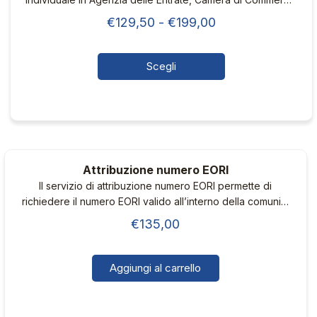
ed Inps.
Fascia
€
129,50
-
€
199,00
di
prezzo:
Scegli
da
Questo
€129,50
prodotto
ha
a
più
€199,00
varianti.
Attribuzione numero EORI
Le
Il servizio di attribuzione numero EORI permette di
opzioni
richiedere il numero EORI valido all’interno della comunità
possono
europea o nel Regno Unito
€
135,00
essere
scelte
nella
Aggiungi al carrello
pagina
del
prodotto