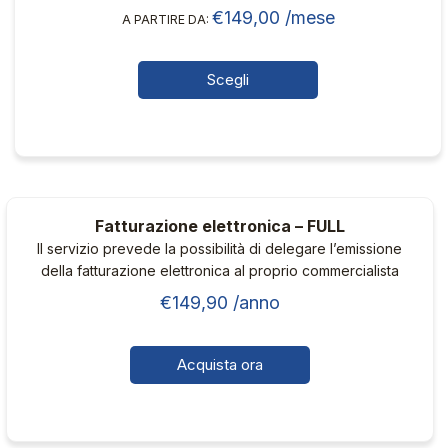
un numero ridotto di registrazioni contabili l’anno con
€
149,00
/mese
essere
A PARTIRE DA:
commercialista dedicato.
scelte
nella
Scegli
pagina
Questo
del
prodotto
prodotto
ha
più
varianti.
Fatturazione elettronica – FULL
Le
Il servizio prevede la possibilità di delegare l’emissione
opzioni
della fatturazione elettronica al proprio commercialista
possono
€
149,90
/anno
essere
scelte
nella
Acquista ora
pagina
del
prodotto