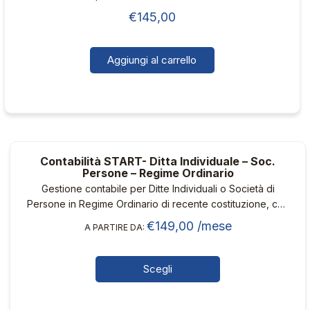
essere
€
145,00
scelte
nella
pagina
Aggiungi al carrello
del
prodotto
Contabilità START- Ditta Individuale – Soc.
Persone – Regime Ordinario
Gestione contabile per Ditte Individuali o Società di
Persone in Regime Ordinario di recente costituzione, con
Iva Trimestrale, un numero ridotto di fatture annuo, senza
€
149,00
/mese
A PARTIRE DA:
rapporti con clienti e fornitori esteri e con commercialista
dedicato
Scegli
Questo
prodotto