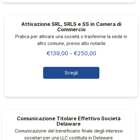
Attivazione SRL, SRLS e SS in Camera di
Commercio
Pratica per attivare una società o trasferirne la sede in
altro comune, previo atto notarile
Fascia
€
139,00
-
€
250,00
di
prezzo:
Scegli
da
Questo
€139,00
prodotto
ha
a
più
€250,00
varianti.
Comunicazione Titolare Effettivo Società
Le
Delaware
opzioni
Comunicazione del beneficiario finale degli interessi
possono
societari per una LLC costituita in Delaware